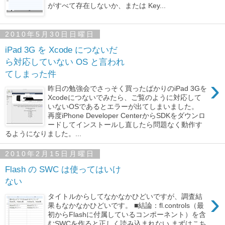
がすべて存在しないか、または Key...
2010年5月30日日曜日
iPad 3G を Xcode につないだ
ら対応していない OS と言われ
てしまった件
›
昨日の勉強会でさっそく買ったばかりのiPad 3Gを
Xcodeにつないでみたら、ご覧のように対応して
いないOSであるとエラーが出てしまいました。
再度iPhone Developer CenterからSDKをダウンロ
ードしてインストールし直したら問題なく動作す
るようになりました。...
2010年2月15日月曜日
Flash の SWC は使ってはいけ
ない
›
タイトルからしてなかなかひどいですが、調査結
果もなかなかひどいです。 ■結論：fl.controls（最
初からFlashに付属しているコンポーネント）を含
むSWCを作ると正しく読み込まれない まずはこち