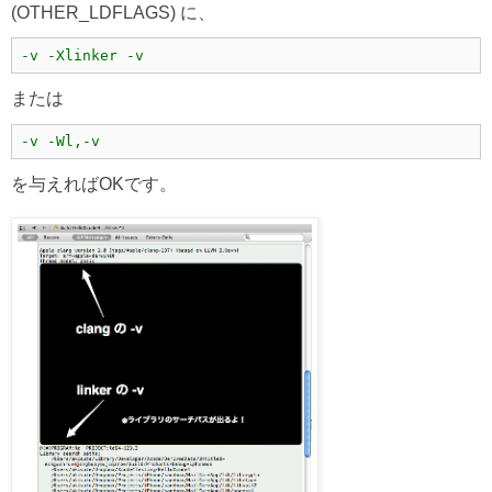
(OTHER_LDFLAGS) に、
-v -Xlinker -v
または
-v -Wl,-v
を与えればOKです。