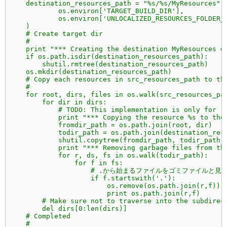
    destination_resources_path = "%s/%s/MyResources" 
            os.environ['TARGET_BUILD_DIR'],
            os.environ['UNLOCALIZED_RESOURCES_FOLDER_
    )
    # Create target dir
    #
    print "*** Creating the destination MyResources d
    if os.path.isdir(destination_resources_path):
        shutil.rmtree(destination_resources_path)
    os.mkdir(destination_resources_path)
    # Copy each resources in src_resources_path to th
    #
    for root, dirs, files in os.walk(src_resources_pa
        for dir in dirs:
            # TODO: This implementation is only for '
            print "*** Copying the resource %s to the
            fromdir_path = os.path.join(root, dir)
            todir_path = os.path.join(destination_res
            shutil.copytree(fromdir_path, todir_path)
            print "*** Removing garbage files from th
            for r, ds, fs in os.walk(todir_path):
                for f in fs:
                    # .から始まるファイルをゴミファイ
                    if f.startswith('.'):
                        os.remove(os.path.join(r,f))
                        print os.path.join(r,f)
        # Make sure not to traverse into the subdirec
        del dirs[0:len(dirs)]
    # Completed
    #