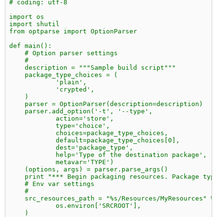
# coding: utf-8
import os
import shutil
from optparse import OptionParser
def main():
    # Option parser settings
    #
    description = """Sample build script"""
    package_type_choices = (
            'plain',
            'crypted',
    )
    parser = OptionParser(description=description)
    parser.add_option('-t', '--type',
            action='store',
            type='choice',
            choices=package_type_choices,
            default=package_type_choices[0],
            dest='package_type',
            help='Type of the destination package',
            metavar='TYPE')
    (options, args) = parser.parse_args()
    print "*** Begin packaging resources. Package typ
    # Env var settings
    #
    src_resources_path = "%s/Resources/MyResources" %
            os.environ['SRCROOT'],
    )