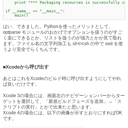
    print "*** Packaging resources is successfully co
if __name__ == "__main__":
    main()
はい、できました。Pythonを使ったメリットとして、
optparse モジュールのおかげでオプションを扱うのがすご
く楽にできるとか、リストを扱うのが強力とかが見て取れ
ます。ファイル名の文字列加工も shやcsh の中で sed を使
うより安全でらくちんです。
■Xcodeから呼び出す
あとはこれをXcodeのビルド時に呼び出すようにしてやれ
ば良いだけです。
Xcode 3の場合には、画面左のナビゲーションバーからター
ゲットを選択して、「新規ビルドフェーズを追加」→「ス
クリプトの実行」とかで出来たと思います。
Xcode 4の場合には、以下の画像が示すとおりにすればOK
です。