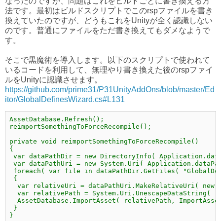
なったのですが、問題はこれをビルドごとに書き換える方
法です。最初はビルドスクリプトでこのrspファイルを書き
換えていたのですが、どうもこれをUnityが全く認識しない
のです。普通にファイルをただ書き換えてもダメなようで
す。
そこで黒魔術を導入します。以下のスクリプトで使われて
いるコードを利用して、無理やり書き換えた後のrspファイ
ルをUnityに認識させます。
https://github.com/prime31/P31UnityAddOns/blob/master/Ed
itor/GlobalDefinesWizard.cs#L131
AssetDatabase.Refresh();

reimportSomethingToForceRecompile();

private void reimportSomethingToForceRecompile()

{

 var dataPathDir = new DirectoryInfo( Application.data
 var dataPathUri = new System.Uri( Application.dataPat
 foreach( var file in dataPathDir.GetFiles( "GlobalDef
 {

  var relativeUri = dataPathUri.MakeRelativeUri( new S
  var relativePath = System.Uri.UnescapeDataString( re
  AssetDatabase.ImportAsset( relativePath, ImportAsset
 }

}