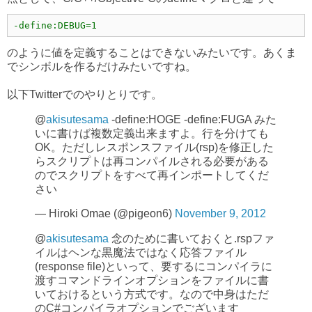
-define:DEBUG=1
のように値を定義することはできないみたいです。あくま
でシンボルを作るだけみたいですね。
以下Twitterでのやりとりです。
@
akisutesama
-define:HOGE -define:FUGA みた
いに書けば複数定義出来ますよ。行を分けても
OK。ただしレスポンスファイル(rsp)を修正した
らスクリプトは再コンパイルされる必要がある
のでスクリプトをすべて再インポートしてくだ
さい
— Hiroki Omae (@pigeon6)
November 9, 2012
@
akisutesama
念のために書いておくと.rspファ
イルはヘンな黒魔法ではなく応答ファイル
(response file)といって、要するにコンパイラに
渡すコマンドラインオプションをファイルに書
いておけるという方式です。なので中身はただ
のC#コンパイラオプションでございます