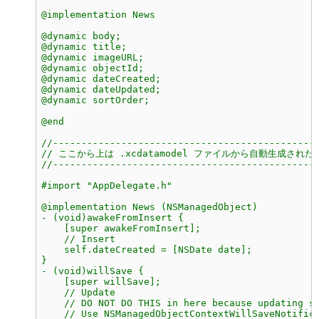
@implementation News
@dynamic body;
@dynamic title;
@dynamic imageURL;
@dynamic objectId;
@dynamic dateCreated;
@dynamic dateUpdated;
@dynamic sortOrder;
@end
//----------------------------------------------
// ここから上は .xcdatamodel ファイルから自動生成さ
//----------------------------------------------
#import "AppDelegate.h"
@implementation News (NSManagedObject)
- (void)awakeFromInsert {
    [super awakeFromInsert];
    // Insert
    self.dateCreated = [NSDate date];
}
- (void)willSave {
    [super willSave];
    // Update
    // DO NOT DO THIS in here because updating s
    // Use NSManagedObjectContextWillSaveNotific