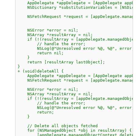
    AppDelegate *appDelegate = [AppDelegate appD
    NSDictionary *substitutionVariables = [NSDic
                                                
    NSFetchRequest *request = [appDelegate.manag
                                                
    NSError *error = nil;
    NSArray *resultArray = nil;
    if (!(resultArray = [appDelegate.managedObje
        // handle the error;
        NSLog(@"Unresolved error %@, %@", error,
        return nil;
    }
    return [resultArray lastObject];
}
+ (void)deleteAll {
    AppDelegate *appDelegate = [AppDelegate appD
    NSFetchRequest *request = [appDelegate.manag
    NSError *error = nil;
    NSArray *resultArray = nil;
    if (!(resultArray = [appDelegate.managedObje
        // handle the error;
        NSLog(@"Unresolved error %@, %@", error,
        return;
    }
    // Delete all objects fetched
    for (NSManagedObject *obj in resultArray) {
        [appDelegate.managedObjectContext delete