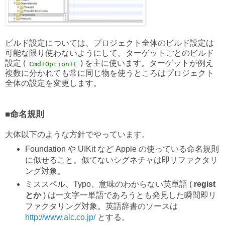
ビルド設定については、プロジェクト全体のビルド設定は
可能な限り使わないようにして、ターゲットごとのビルド
設定 (
) を主に使います。ターゲットが例え
Cmd+Option+E
複数に分かれても常に同じ物を使うところはプロジェクト
全体の設定を変更します。
■命名規則
大体以下のような方針でやっています。
Foundation や UIKit など Apple の使っている命名規則
に似せること。似てないシグネチャは即リファクタリ
ング対象。
ミススペル、Typo、意味のわからない英単語 (
regist
とか
) は一文字一単語であろうとも発見した瞬間即リ
ファクタリング対象。英語辞書のソースは
http://www.alc.co.jp/
とする。