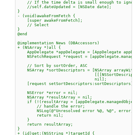
    // If the time delta is small enough to igno
    //self.dateUpdated = [NSDate date];
}
- (void)awakeFromFetch {
    [super awakeFromFetch];
    // Select
}
@end
@implementation News (DBAccessors)
+ (NSArray *)all {
    AppDelegate *appDelegate = [AppDelegate appD
    NSFetchRequest *request = [appDelegate.manag
    // Sort by sortOrder, ASC
    NSArray *sortDescriptors = [NSArray arrayWit
                                [[[NSSortDescrip
                                nil];
    [request setSortDescriptors:sortDescriptors]
    NSError *error = nil;
    NSArray *resultArray = nil;
    if (!(resultArray = [appDelegate.managedObje
        // handle the error;
        NSLog(@"Unresolved error %@, %@", error,
        return nil;
    }
    return resultArray;
}
+ (id)get:(NSString *)targetId {