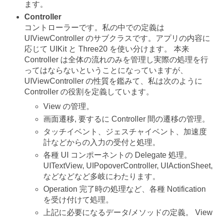
ます。
Controller
コントローラーです。私の中での定義は
UIViewController のサブクラスです。アプリの内容に
応じて UIKit と Three20 を使い分けます。 本来
Controller は全体の流れのみを管理し実際の処理を行
ってはならないということになっていますが、
UIViewController の性質を鑑みて、私は次のように
Controller の役割を定義しています。
View の管理。
画面遷移, 要するに Controller 間の遷移の管理。
タッチイベント、ジェスチャイベント、加速度
計などからの入力の受付と処理。
各種 UI コンポーネントの Delegate 処理。
UITextView, UIPopoverController, UIActionSheet,
などなどなど多岐にわたります。
Operation 完了時の処理など、各種 Notification
を受け付けて処理。
上記に必要になるデータ/メソッドの定義。 View