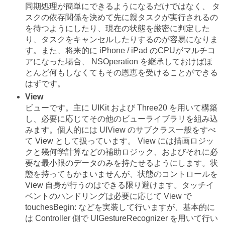
同期処理が簡単にできるようになるだけではなく、 タ
スクの依存関係を決めて先に親タスクが実行されるの
を待つようにしたり、現在の状態を厳密に判定した
り、タスクをキャンセルしたりするのが容易になりま
す。また、将来的に iPhone / iPad のCPUがマルチコ
アになった場合、 NSOperation を継承しておけばほ
とんど何もしなくてもその恩恵を受けることができる
はずです。
View
ビューです。主に UIKit および Three20 を用いて構築
し、必要に応じてその他のビューライブラリを組み込
みます。個人的には UIView のサブクラス一般をすべ
て View として扱っています。 View には描画ロジッ
クと幾何学計算などの補助ロジック、およびそれに必
要な最小限のデータのみを持たせるようにします。状
態を持ってもかまいませんが、状態のコントロールを
View 自身が行うのはできる限り避けます。タッチイ
ベントのハンドリングは必要に応じて View で
touchesBegin: などを実装して行いますが、基本的に
は Controller 側で UIGestureRecognizer を用いて行い