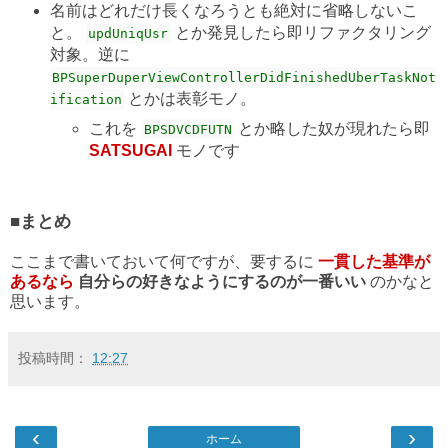
名前はどれだけ長くなろうとも絶対に省略しないこ
と。
とか発見したら即リファクタリング
updUniqUsr
対象。逆に
BPSuperDuperViewControllerDidFinishedUberTaskNot
とかは表彰モノ。
ification
これを
とか略した奴が現れたら即
BPSDVCDFUTN
SATSUGAI
モノです
■まとめ
ここまで書いておいて何ですが、要するに
一貫した基準が
あるなら
自分らの好きなようにするのが一番いい
のかなと
思います。
投稿時間：
12:27
‹
›
ホーム