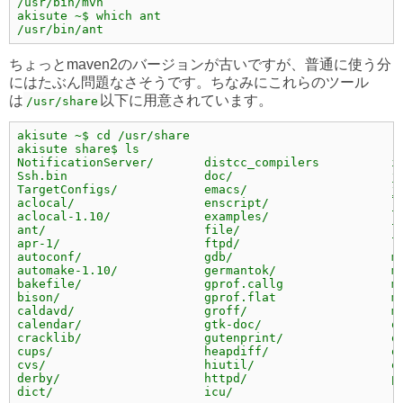
/usr/bin/mvn
akisute ~$ which ant
/usr/bin/ant
ちょっとmaven2のバージョンが古いですが、普通に使う分
にはたぶん問題なさそうです。ちなみにこれらのツール
は
以下に用意されています。
/usr/share
akisute ~$ cd /usr/share
akisute share$ ls
NotificationServer/       distcc_compilers          i
Ssh.bin                   doc/                      j
TargetConfigs/            emacs/                    j
aclocal/                  enscript/                 l
aclocal-1.10/             examples/                 l
ant/                      file/                     l
apr-1/                    ftpd/                     l
autoconf/                 gdb/                      m
automake-1.10/            germantok/                m
bakefile/                 gprof.callg               m
bison/                    gprof.flat                m
caldavd/                  groff/                    m
calendar/                 gtk-doc/                  o
cracklib/                 gutenprint/               o
cups/                     heapdiff/                 o
cvs/                      hiutil/                   o
derby/                    httpd/                    p
dict/                     icu/                      r