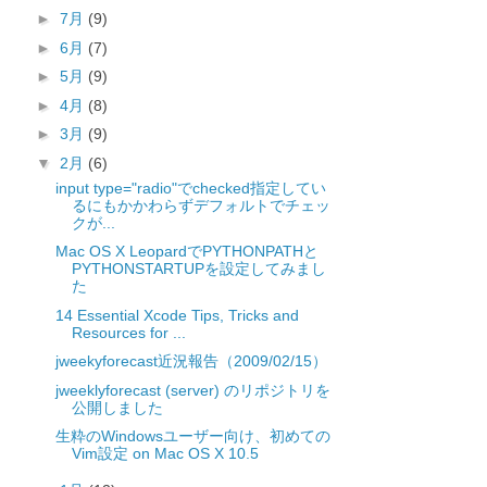
►
7月
(9)
►
6月
(7)
►
5月
(9)
►
4月
(8)
►
3月
(9)
▼
2月
(6)
input type="radio"でchecked指定してい
るにもかかわらずデフォルトでチェッ
クが...
Mac OS X LeopardでPYTHONPATHと
PYTHONSTARTUPを設定してみまし
た
14 Essential Xcode Tips, Tricks and
Resources for ...
jweekyforecast近況報告（2009/02/15）
jweeklyforecast (server) のリポジトリを
公開しました
生粋のWindowsユーザー向け、初めての
Vim設定 on Mac OS X 10.5