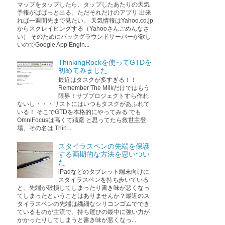
マップをタップしたら、タップしたあたりの天気
予報がぱぱっと出る。ただそれだけのアプリ 出来
れば一週間先まで見たい。 天気情報はYahoo.co.jp
からスクレイピングする（Yahooさんごめんなさ
い） そのためにバックグラウンドサーバーが欲し
いのでGoogle App Engin...
ThinkingRockを使ってGTDを
初めてみました
最近はタスクが多すぎる！！
Remember The Milkだけではもう
限界！サブプロジェクトすら作れ
ないし・・・リストにはいつもタスクがあふれて
いる！ そこでGTDを本格的にやってみる でも
OmniFocusは高くて躊躇 と思ってたら救世主登
場、その名は Thin...
スタイラスペンの先端を保護
する画期的な方法を思いつい
た
iPadなどのタブレット端末向けに
スタイラスペンを持ち歩いている
と、先端が破損してしまったり書き味が悪くなっ
てしまったということはありませんか？最近のス
タイラスペンの先端は繊細なシリコンゴムででき
ているものが主流で、持ち運びの最中に強い力が
かかったりしてしまうと書き味が悪くなっ...