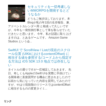
セキュリティを一切考慮しな
いMMORPGを開発するとど
うなるか
どうもご無沙汰しております。本
Blogが私の年1回の生存報告、兼、
アドベントカレンダー用 と相成って久しいです
が、今年も一発恒例行事として筆を取らせていた
だきたいと思います。 今年、私が話題に取り上げ
ますのは、とあるゲームです。 Amazon Game
Studios という会...
SwiftUI で ScrollView / Listの現在のスクロ
ール位置 (UIKitにおけるcontentOffset) に
相当する値を参照する/コード上から指定す
る方法は iOS SDK 13.0 地点では存在しな
い
タイトルの通りですが一応補足しておきます。 先
日、奇しくもAppleのSwift UIを実際に手掛けてい
る開発者に直接質問する機会に恵まれましたので
以前から気になっていた内容を質問してみたので
すが、やはり現段階のリリースではcontentOffset
に相当するものの変更タイミ...
リンク