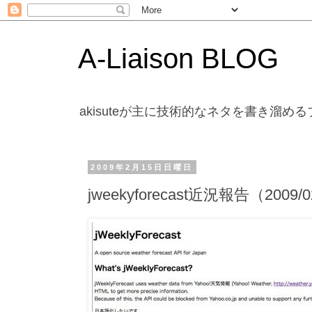
A-Liaison BLOG
akisuteが主に技術的なネタを書き溜め
2009年2月15日日曜日
jweekyforecast近況報告（2009/0