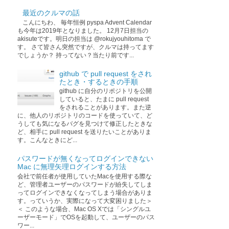
最近のクルマの話
こんにちわ、 毎年恒例 pyspa Advent Calendar
も今年は2019年となりました。 12月7日担当の
akisuteです。明日の担当は @rokujyouhitoma で
す。 さて皆さん突然ですが、クルマは持ってます
でしょうか？ 持ってない？当たり前です...
github で pull request をされ
たとき・するときの手順
github に自分のリポジトリを公開
していると、たまに pull request
をされることがあります。また逆
に、他人のリポジトリのコードを使っていて、ど
うしても気になるバグを見つけて修正したときな
ど、相手に pull request を送りたいことがありま
す。こんなときにど...
パスワードが無くなってログインできない
Mac に無理矢理ログインする方法
会社で前任者が使用していたMacを使用する際な
ど、管理者ユーザーのパスワードが紛失してしま
ってログインできなくなってしまう場合がありま
す。っていうか、実際になって大変困りました＞
＜ このような場合、Mac OS Xでは「シングルユ
ーザーモード」でOSを起動して、ユーザーのパス
ワー...