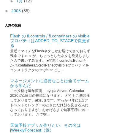
►
1月
(12)
►
2008
(35)
人気の投稿
Flash の fl.controls / fl.containers の visible
プロパティはADDED_TO_STAGEで変更す
る
最近イマイチなFlashネタしかお届けできておらず
残念です＞＜ が、ちょっとしたネタを発見しまし
たので書いてみます。 ■問題 fl.controls.Buttonと
か, fl.containers.ScrollPaneのvisibleプロパティを
コンストラクタの中でfalseにし...
マネージメントに必要なことは全てゲーム
から学んだ
この投稿は毎年恒例、 pyspa Advent Calendar
2020 の1日目の投稿になります。 どうもご無沙汰
しております、akisuteです。すっかり年に1回ア
ドベントカレンダーのときにだけ顔を見せる人に
なっておりますが、おかげさまで無事平穏に過ご
しております。 さて突...
天気予報アプリが作りたい、その名は
jWeeklyForecast（仮）