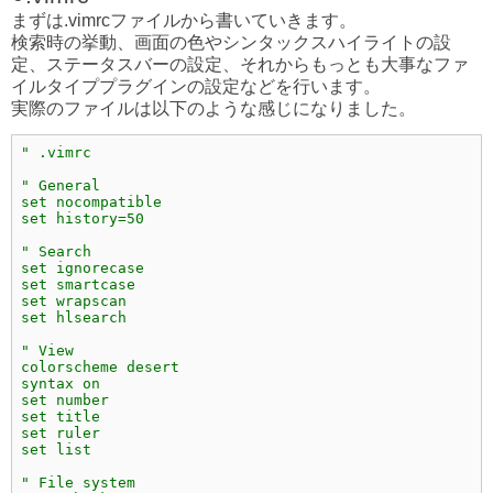
まずは.vimrcファイルから書いていきます。
検索時の挙動、画面の色やシンタックスハイライトの設
定、ステータスバーの設定、それからもっとも大事なファ
イルタイププラグインの設定などを行います。
実際のファイルは以下のような感じになりました。
" .vimrc
" General
set nocompatible
set history=50
" Search
set ignorecase
set smartcase
set wrapscan
set hlsearch
" View
colorscheme desert
syntax on
set number
set title
set ruler
set list
" File system