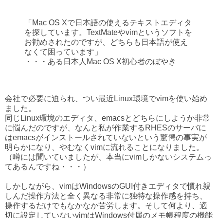
「Mac OS Xで日本語の使えるテキストエディタ
を探しています。TextMateやvimというソフトを
お勧めされたのですが、どちらも日本語が使え
なくて困っています」
・・・ある日本人Mac OS X初心者のぼやき
会社で必要に迫られ、つい最近Linux環境でvimを使い始め
ました。
同じLinux環境のエディタ、emacsとどちらにしようか非常
に悩んだのですが、なんと私が作業するRHESのサーバに
はemacsがインストールされていないという驚愕の事実が
明らかになり、やむなくvimに流れることになりました。
（噂には聞いていましたが、本当にvimしかないシステムっ
てあるんですね・・・）
しかしながら、vimはWindowsのGUI付きエディタで慣れ親
しんだ操作方法と全く異なる非常に独特な操作感を持ち、
操作するだけでもなかなか苦労します。そして何より、適
切に設定していないvimはWindows付属のメモ帳程度の機能