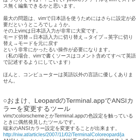
ス無く編集できるかと思います。
最大の問題は、vimで日本語を使うためにはさらに設定が必
要だというところでしょうか。
その上vimは日本語入力が非常に大変です。
モード切替→日本語入力に切り替え→タイプ→英字に切り
替え→モードを元に戻す
という非常にかったるい操作が必要になります。
（私の場合、vimで書くソースはコメント含めてすべて英語
で記述するようにしています）
ほんと、コンピューターは英語以外の言語に優しくありま
せん。
○おまけ、LeopardのTerminal.appでANSIカ
ラーを変更するツール
vimのcolorschemeとかTerminal.appの色設定を触っている
ときに偶然発見したツールです。
端末のANSIカラー設定を変更することが出来ます。
http://niw.at/articles/2007/11/02/TerminalColoreopard/ja