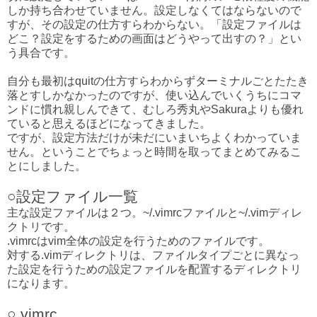
しか持ち合わせていません。設定しなくてはならないので
すが、その設定の仕方すらわからない。「設定ファイルは
どこ？設定をするための画面はどうやって出すの？」とい
う具合です。
自分も最初はquitの仕方すらわからずターミナルごとたたき
落とすしかなかったのですが、使い込んでいくうちにコマ
ンドに慣れ親しんできて、むしろ秀丸やSakuraよりも優れ
ていると思えるほどになってきました。
ですが、設定方法だけが未だにいまいちよくわかっていま
せん。ということでちょっと時間を取ってまとめてみるこ
とにしました。
○設定ファイル一覧
主な設定ファイルは２つ。~/.vimrcファイルと~/.vimディレ
クトリです。
.vimrcはvim全体の設定を行うためのファイルです。
対する.vimディレクトリは、ファイルタイプごとに異なっ
た設定を行うための設定ファイルを配置するディレクトリ
になります。
○.vimrc