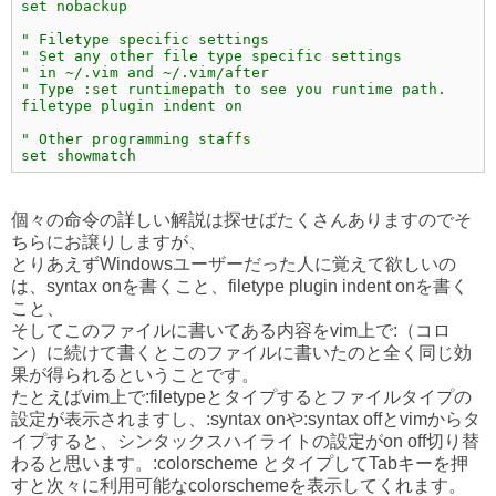
set nobackup
" Filetype specific settings
" Set any other file type specific settings
" in ~/.vim and ~/.vim/after
" Type :set runtimepath to see you runtime path.
filetype plugin indent on
" Other programming staffs
set showmatch
個々の命令の詳しい解説は探せばたくさんありますのでそ
ちらにお譲りしますが、
とりあえずWindowsユーザーだった人に覚えて欲しいの
は、syntax onを書くこと、filetype plugin indent onを書く
こと、
そしてこのファイルに書いてある内容をvim上で:（コロ
ン）に続けて書くとこのファイルに書いたのと全く同じ効
果が得られるということです。
たとえばvim上で:filetypeとタイプするとファイルタイプの
設定が表示されますし、:syntax onや:syntax offとvimからタ
イプすると、シンタックスハイライトの設定がon off切り替
わると思います。:colorscheme とタイプしてTabキーを押
すと次々に利用可能なcolorschemeを表示してくれます。