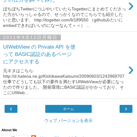
›
ぼちぼちTwitterにつぶやいていたらTogetterにまとめてくださっ
た方がいらっしゃるので、せっかくなのでこちらでも紹介した
いと思います。 http://togetter.com/li/189550 （githubみたいに
embedできればいいのになーなんて＞＜） ...
2011年9月12日月曜日
UIWebView の Private API を使
って BASIC認証のあるページ
にアクセスする
›
元ネタはこちら:
http://d.hatena.ne.jp/KishikawaKatsumi/20090603/1243968707
仕事でどうしても以下の要件を満たすUIWebViewが必要になっ
たので作りました。 開発環境にBASIC認証がかかっており、そ
こにUIWeb...
‹
›
ホーム
ウェブ バージョンを表示
About Me