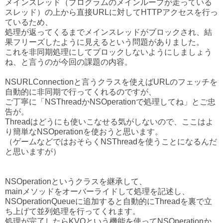
メインスレッド（プログラムのメインループが走っている
スレッド）の上から直接URLに対してHTTPアクセスを行っ
ているため、
処理が返ってくるまでメインスレッドがブロックされ、結
果フリーズしたように見えるという問題がありました。
これを非同期処理にしてブロックしないようにしましょう
ね、と言うのが今回の課題の内容。
NSURLConnectionと言うクラスを使えばURLのフェッチを
自動的に非同期で行ってくれるのですが、
ご丁寧に「NSThreadかNSOperationで処理してね」とご忠
告が。
Threadはどうにも使いこなせる気がしないので、ここはよ
り簡単なNSOperationを使おうと思います。
（ゲームなどではおそらくNSThreadを使うことになるんだ
と思いますが）
NSOperationというクラスを継承して、
mainメソッドをオーバーライドして処理を記述し、
NSOperationQueueに追加すると自動的にThreadを裏で立
ち上げて並列処理を行ってくれます。
処理が完了したらKVOという機能を使ってNSOperationか