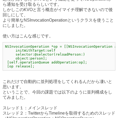
ら通知を受け取るらしいです。
しかしこのKVOと言う概念がイマイチ理解できないので後
回しにして、
より簡単なNSInvocationOperationというクラスを使うこと
にしました。
使い方はこんな感じです。
NSInvocationOperation *op = [[NSInvocationOperation al
     initWithTarget:self

     selector:@selector(reloadPerson:)

     object:person];

 [self.operationQueue addOperation:op];

 [op release];
これだけで自動的に並列処理をしてくれるんだから凄いと
思います。
ということで、今回の課題では以下のように並列構成をし
てみました。
スレッド１：メインスレッド
スレッド２：TwitterからTimelineを取得するためのスレッド