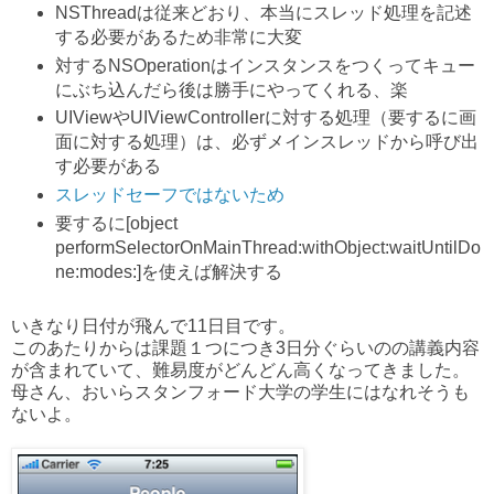
NSThreadは従来どおり、本当にスレッド処理を記述
する必要があるため非常に大変
対するNSOperationはインスタンスをつくってキュー
にぶち込んだら後は勝手にやってくれる、楽
UIViewやUIViewControllerに対する処理（要するに画
面に対する処理）は、必ずメインスレッドから呼び出
す必要がある
スレッドセーフではないため
要するに[object
performSelectorOnMainThread:withObject:waitUntilDo
ne:modes:]を使えば解決する
いきなり日付が飛んで11日目です。
このあたりからは課題１つにつき3日分ぐらいのの講義内容
が含まれていて、難易度がどんどん高くなってきました。
母さん、おいらスタンフォード大学の学生にはなれそうも
ないよ。