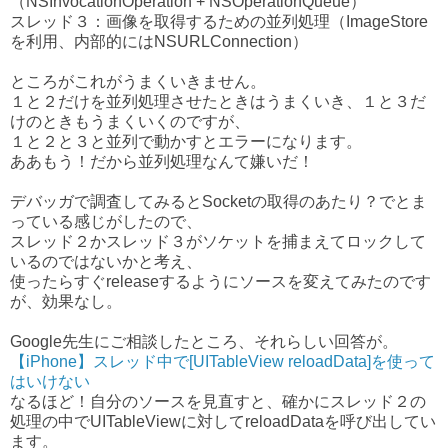
（NSInvocationOperation + NSOperationQueue）
スレッド３：画像を取得するための並列処理（ImageStore
を利用、内部的にはNSURLConnection）
ところがこれがうまくいきません。
１と２だけを並列処理させたときはうまくいき、１と３だ
けのときもうまくいくのですが、
１と２と３と並列で動かすとエラーになります。
ああもう！だから並列処理なんて嫌いだ！
デバッガで調査してみるとSocketの取得のあたり？でとま
っている感じがしたので、
スレッド２かスレッド３がソケットを捕まえてロックして
いるのではないかと考え、
使ったらすぐreleaseするようにソースを変えてみたのです
が、効果なし。
Google先生にご相談したところ、それらしい回答が。
【iPhone】スレッド中で[UITableView reloadData]を使って
はいけない
なるほど！自分のソースを見直すと、確かにスレッド２の
処理の中でUITableViewに対してreloadDataを呼び出してい
ます。