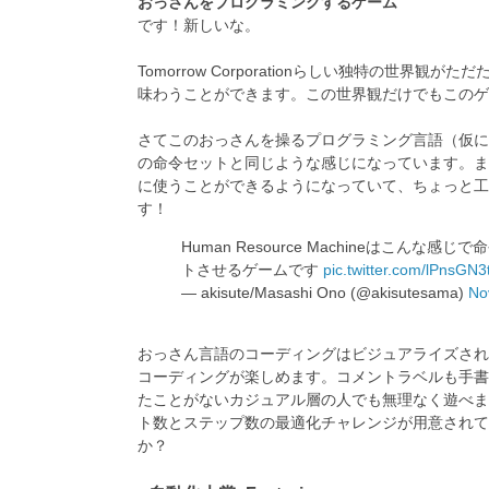
おっさんをプログラミングするゲーム
です！新しいな。
Tomorrow Corporationらしい独特の世
味わうことができます。この世界観だけでもこのゲ
さてこのおっさんを操るプログラミング言語（仮に
の命令セットと同じような感じになっています。ま
に使うことができるようになっていて、ちょっと工
す！
Human Resource Machineはこ
トさせるゲームです
pic.twitter.com/lPnsGN3
— akisute/Masashi Ono (@akisutesama)
No
おっさん言語のコーディングはビジュアライズされ
コーディングが楽しめます。コメントラベルも手書
たことがないカジュアル層の人でも無理なく遊べま
ト数とステップ数の最適化チャレンジが用意されて
か？