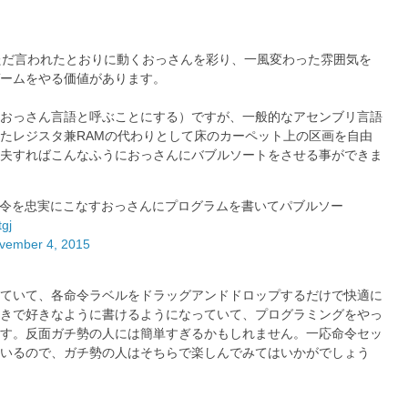
界観がただただ言われたとおりに動くおっさんを彩り、一風変わった雰囲気を
ームをやる価値があります。
おっさん言語と呼ぶことにする）ですが、一般的なアセンブリ言語
たレジスタ兼RAMの代わりとして床のカーペット上の区画を自由
夫すればこんなふうにおっさんにバブルソートをさせる事ができま
んな感じで命令を忠実にこなすおっさんにプログラムを書いてパブルソー
tgj
vember 4, 2015
ていて、各命令ラベルをドラッグアンドドロップするだけで快適に
きで好きなように書けるようになっていて、プログラミングをやっ
す。反面ガチ勢の人には簡単すぎるかもしれません。一応命令セッ
いるので、ガチ勢の人はそちらで楽しんでみてはいかがでしょう