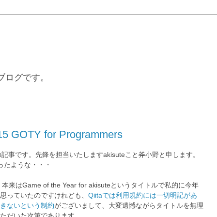
るブログです。
015 GOTY for Programmers
 分の記事です。先鋒を担当いたしますakisuteこと
斧
小野と申します。
ったような・・・
me of the Year for akisuteというタイトルで私的に今年
思っていたのですけれども、
Qiitaでは利用規約には一切明記があ
きないという制約
がございまして、大変遺憾ながらタイトルを無理
ただいた次第であります。