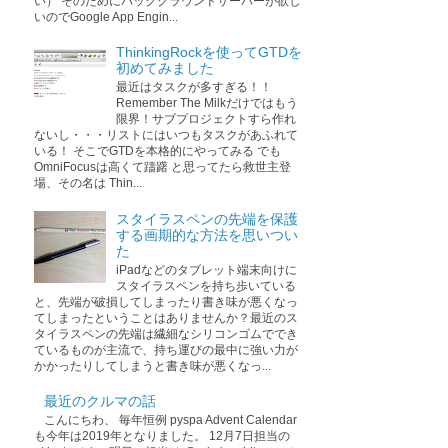
い） そのためにバックグラウンドサーバーが欲し
いのでGoogle App Engin...
ThinkingRockを使ってGTDを
初めてみました
最近はタスクが多すぎる！！
Remember The Milkだけではもう
限界！サブプロジェクトすら作れ
ないし・・・リストにはいつもタスクがあふれて
いる！ そこでGTDを本格的にやってみる でも
OmniFocusは高くて躊躇 と思ってたら救世主登
場、その名は Thin...
スタイラスペンの先端を保護
する画期的な方法を思いつい
た
iPadなどのタブレット端末向けに
スタイラスペンを持ち歩いている
と、先端が破損してしまったり書き味が悪くなっ
てしまったということはありませんか？最近のス
タイラスペンの先端は繊細なシリコンゴムででき
ているものが主流で、持ち運びの最中に強い力が
かかったりしてしまうと書き味が悪くなっ...
最近のクルマの話
こんにちわ、 毎年恒例 pyspa Advent Calendar
も今年は2019年となりました。 12月7日担当の