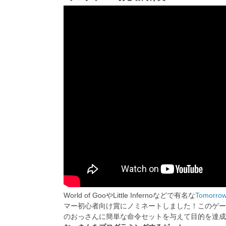
World of GooやLittle Infernoなどで有名な
Tomorrow
マー初心者向け賞にノミネートしました！このゲー
のおっさんに簡単な命令セットを与えて目的を達成