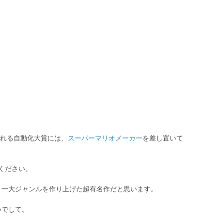
れる自動化大賞には、
スーパーマリオメーカー
を差し置いて
てください。
？
という一大ジャンルを作り上げた超有名作だと思います。
いでして。