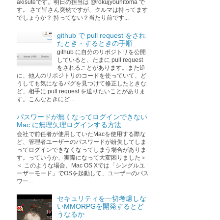
akisuteです。明日の担当は @rokujyouhitoma で
す。 さて皆さん突然ですが、クルマは持ってます
でしょうか？ 持ってない？当たり前です...
github で pull request をされ
たとき・するときの手順
github に自分のリポジトリを公開
していると、たまに pull request
をされることがあります。また逆
に、他人のリポジトリのコードを使っていて、ど
うしても気になるバグを見つけて修正したときな
ど、相手に pull request を送りたいことがありま
す。こんなときにど...
パスワードが無くなってログインできない
Mac に無理矢理ログインする方法
会社で前任者が使用していたMacを使用する際な
ど、管理者ユーザーのパスワードが紛失してしま
ってログインできなくなってしまう場合がありま
す。っていうか、実際になって大変困りました＞
＜ このような場合、Mac OS Xでは「シングルユ
ーザーモード」でOSを起動して、ユーザーのパス
ワー...
セキュリティを一切考慮しな
いMMORPGを開発するとど
うなるか