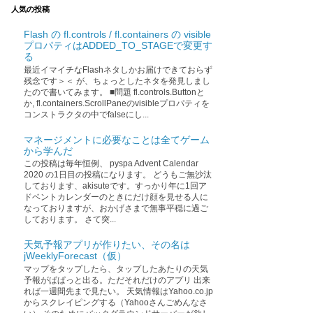
人気の投稿
Flash の fl.controls / fl.containers の visible
プロパティはADDED_TO_STAGEで変更す
る
最近イマイチなFlashネタしかお届けできておらず
残念です＞＜ が、ちょっとしたネタを発見しまし
たので書いてみます。 ■問題 fl.controls.Buttonと
か, fl.containers.ScrollPaneのvisibleプロパティを
コンストラクタの中でfalseにし...
マネージメントに必要なことは全てゲーム
から学んだ
この投稿は毎年恒例、 pyspa Advent Calendar
2020 の1日目の投稿になります。 どうもご無沙汰
しております、akisuteです。すっかり年に1回ア
ドベントカレンダーのときにだけ顔を見せる人に
なっておりますが、おかげさまで無事平穏に過ご
しております。 さて突...
天気予報アプリが作りたい、その名は
jWeeklyForecast（仮）
マップをタップしたら、タップしたあたりの天気
予報がぱぱっと出る。ただそれだけのアプリ 出来
れば一週間先まで見たい。 天気情報はYahoo.co.jp
からスクレイピングする（Yahooさんごめんなさ