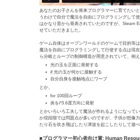
あなたのお子さんを将来プログラマーに育てたいと
うわけで自分で魔法を自由にプログラミングして使
はかなり昔から発表されていたのですが、Steam E
せていただきました。
ゲーム自体はオープンワールドのゲームで目的等は
魔法を自由にプログラミングして行使する点は現在
ら分岐とループの制御構造が用意されていて、例え
光の玉を正面に発射する
if 光の玉が何かに接触する
自分自身を接触地点にワープ
とか、
for 100回ループ
炎をi*3.6度方向に発射
とかいろいろ工夫して魔法が作れるようになってい
か現段階では問題点が多いのですが、子供が想像力
たり石を吹き飛ばしたり津波を起こしたりして遊べ
■プログラマー初心者向け賞: Human Resourc