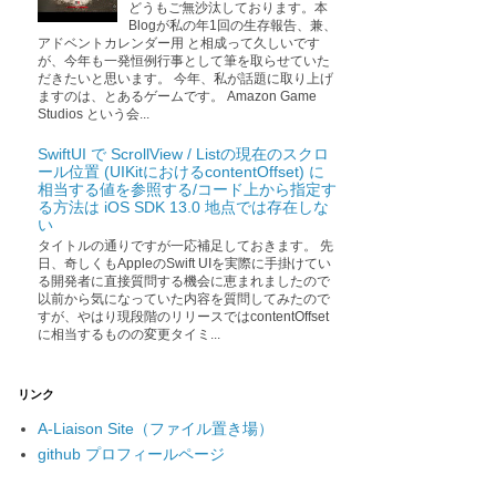
どうもご無沙汰しております。本
Blogが私の年1回の生存報告、兼、
アドベントカレンダー用 と相成って久しいです
が、今年も一発恒例行事として筆を取らせていた
だきたいと思います。 今年、私が話題に取り上げ
ますのは、とあるゲームです。 Amazon Game
Studios という会...
SwiftUI で ScrollView / Listの現在のスクロ
ール位置 (UIKitにおけるcontentOffset) に
相当する値を参照する/コード上から指定す
る方法は iOS SDK 13.0 地点では存在しな
い
タイトルの通りですが一応補足しておきます。 先
日、奇しくもAppleのSwift UIを実際に手掛けてい
る開発者に直接質問する機会に恵まれましたので
以前から気になっていた内容を質問してみたので
すが、やはり現段階のリリースではcontentOffset
に相当するものの変更タイミ...
リンク
A-Liaison Site（ファイル置き場）
github プロフィールページ