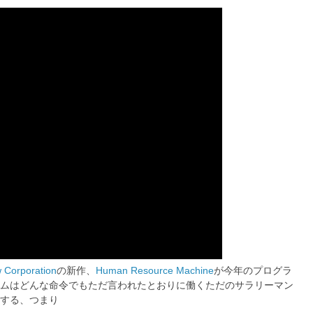
 Corporation
の新作、
Human Resource Machine
が今年のプログラ
ムはどんな命令でもただ言われたとおりに働くただのサラリーマン
する、つまり