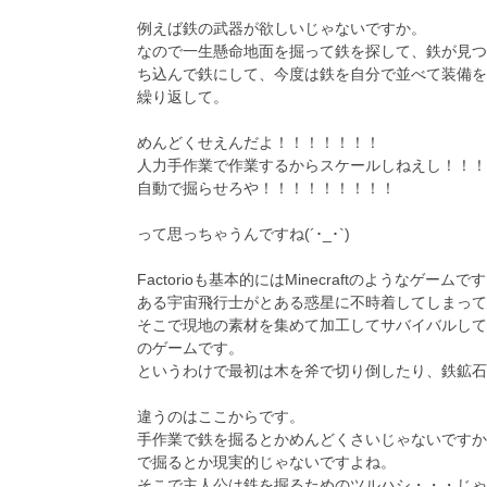
例えば鉄の武器が欲しいじゃないですか。
なので一生懸命地面を掘って鉄を探して、鉄が見つ
ち込んで鉄にして、今度は鉄を自分で並べて装備を
繰り返して。
めんどくせえんだよ！！！！！！！
人力手作業で作業するからスケールしねえし！！！
自動で掘らせろや！！！！！！！！！
って思っちゃうんですね(´･_･`)
Factorioも基本的にはMinecraftのようなゲームで
ある宇宙飛行士がとある惑星に不時着してしまって
そこで現地の素材を集めて加工してサバイバルして
のゲームです。
というわけで最初は木を斧で切り倒したり、鉄鉱石
違うのはここからです。
手作業で鉄を掘るとかめんどくさいじゃないですか
で掘るとか現実的じゃないですよね。
そこで主人公は鉄を掘るためのツルハシ・・・じ