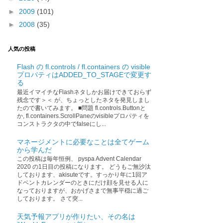
►
2009
(101)
►
2008
(35)
人気の投稿
Flash の fl.controls / fl.containers の visible
プロパティはADDED_TO_STAGEで変更す
る
最近イマイチなFlashネタしかお届けできておらず
残念です＞＜ が、ちょっとしたネタを発見しまし
たので書いてみます。 ■問題 fl.controls.Buttonと
か, fl.containers.ScrollPaneのvisibleプロパティを
コンストラクタの中でfalseにし...
マネージメントに必要なことは全てゲーム
から学んだ
この投稿は毎年恒例、 pyspa Advent Calendar
2020 の1日目の投稿になります。 どうもご無沙汰
しております、akisuteです。すっかり年に1回ア
ドベントカレンダーのときにだけ顔を見せる人に
なっておりますが、おかげさまで無事平穏に過ご
しております。 さて突...
天気予報アプリが作りたい、その名は