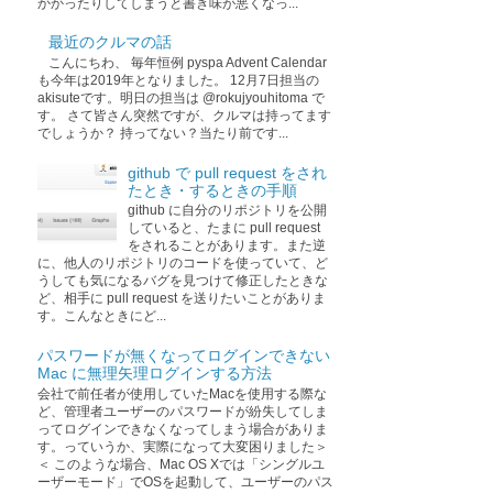
かかったりしてしまうと書き味が悪くなっ...
最近のクルマの話
こんにちわ、 毎年恒例 pyspa Advent Calendar
も今年は2019年となりました。 12月7日担当の
akisuteです。明日の担当は @rokujyouhitoma で
す。 さて皆さん突然ですが、クルマは持ってます
でしょうか？ 持ってない？当たり前です...
github で pull request をされ
たとき・するときの手順
github に自分のリポジトリを公開
していると、たまに pull request
をされることがあります。また逆
に、他人のリポジトリのコードを使っていて、ど
うしても気になるバグを見つけて修正したときな
ど、相手に pull request を送りたいことがありま
す。こんなときにど...
パスワードが無くなってログインできない
Mac に無理矢理ログインする方法
会社で前任者が使用していたMacを使用する際な
ど、管理者ユーザーのパスワードが紛失してしま
ってログインできなくなってしまう場合がありま
す。っていうか、実際になって大変困りました＞
＜ このような場合、Mac OS Xでは「シングルユ
ーザーモード」でOSを起動して、ユーザーのパス