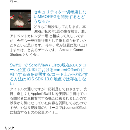
ワー...
セキュリティを一切考慮しな
いMMORPGを開発するとど
うなるか
どうもご無沙汰しております。本
Blogが私の年1回の生存報告、兼、
アドベントカレンダー用 と相成って久しいです
が、今年も一発恒例行事として筆を取らせていた
だきたいと思います。 今年、私が話題に取り上げ
ますのは、とあるゲームです。 Amazon Game
Studios という会...
SwiftUI で ScrollView / Listの現在のスクロ
ール位置 (UIKitにおけるcontentOffset) に
相当する値を参照する/コード上から指定す
る方法は iOS SDK 13.0 地点では存在しな
い
タイトルの通りですが一応補足しておきます。 先
日、奇しくもAppleのSwift UIを実際に手掛けてい
る開発者に直接質問する機会に恵まれましたので
以前から気になっていた内容を質問してみたので
すが、やはり現段階のリリースではcontentOffset
に相当するものの変更タイミ...
リンク