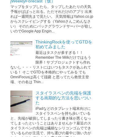
jWeeklyForecast（仮）
マップをタップしたら、タップしたあたりの天気
予報がぱぱっと出る。ただそれだけのアプリ 出来
れば一週間先まで見たい。 天気情報はYahoo.co.jp
からスクレイピングする（Yahooさんごめんなさ
い） そのためにバックグラウンドサーバーが欲し
いのでGoogle App Engin...
ThinkingRockを使ってGTDを
初めてみました
最近はタスクが多すぎる！！
Remember The Milkだけではもう
限界！サブプロジェクトすら作れ
ないし・・・リストにはいつもタスクがあふれて
いる！ そこでGTDを本格的にやってみる でも
OmniFocusは高くて躊躇 と思ってたら救世主登
場、その名は Thin...
スタイラスペンの先端を保護
する画期的な方法を思いつい
た
iPadなどのタブレット端末向けに
スタイラスペンを持ち歩いている
と、先端が破損してしまったり書き味が悪くなっ
てしまったということはありませんか？最近のス
タイラスペンの先端は繊細なシリコンゴムででき
ているものが主流で、持ち運びの最中に強い力が