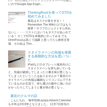
い） そのためにバックグラウンドサーバーが欲し
いのでGoogle App Engin...
ThinkingRockを使ってGTDを
初めてみました
最近はタスクが多すぎる！！
Remember The Milkだけではもう
限界！サブプロジェクトすら作れ
ないし・・・リストにはいつもタスクがあふれて
いる！ そこでGTDを本格的にやってみる でも
OmniFocusは高くて躊躇 と思ってたら救世主登
場、その名は Thin...
スタイラスペンの先端を保護
する画期的な方法を思いつい
た
iPadなどのタブレット端末向けに
スタイラスペンを持ち歩いている
と、先端が破損してしまったり書き味が悪くなっ
てしまったということはありませんか？最近のス
タイラスペンの先端は繊細なシリコンゴムででき
ているものが主流で、持ち運びの最中に強い力が
かかったりしてしまうと書き味が悪くなっ...
最近のクルマの話
こんにちわ、 毎年恒例 pyspa Advent Calendar
も今年は2019年となりました。 12月7日担当の