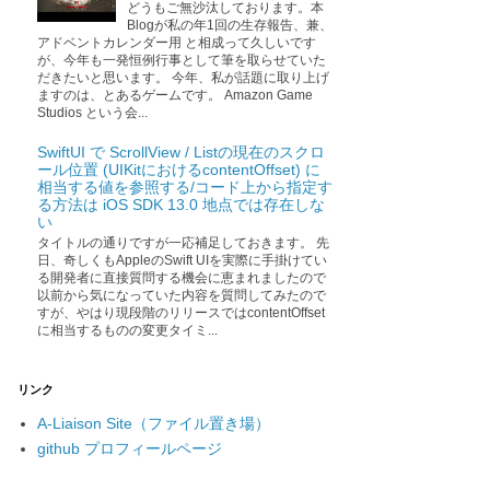
どうもご無沙汰しております。本
Blogが私の年1回の生存報告、兼、
アドベントカレンダー用 と相成って久しいです
が、今年も一発恒例行事として筆を取らせていた
だきたいと思います。 今年、私が話題に取り上げ
ますのは、とあるゲームです。 Amazon Game
Studios という会...
SwiftUI で ScrollView / Listの現在のスクロ
ール位置 (UIKitにおけるcontentOffset) に
相当する値を参照する/コード上から指定す
る方法は iOS SDK 13.0 地点では存在しな
い
タイトルの通りですが一応補足しておきます。 先
日、奇しくもAppleのSwift UIを実際に手掛けてい
る開発者に直接質問する機会に恵まれましたので
以前から気になっていた内容を質問してみたので
すが、やはり現段階のリリースではcontentOffset
に相当するものの変更タイミ...
リンク
A-Liaison Site（ファイル置き場）
github プロフィールページ