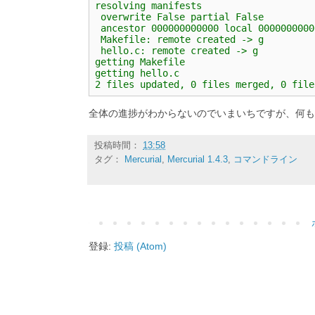
resolving manifests
 overwrite False partial False
 ancestor 000000000000 local 0000000000
 Makefile: remote created -> g
 hello.c: remote created -> g
getting Makefile
getting hello.c
2 files updated, 0 files merged, 0 file
全体の進捗がわからないのでいまいちですが、何
投稿時間：
13:58
タグ：
Mercurial
,
Mercurial 1.4.3
,
コマンドライン
登録:
投稿 (Atom)