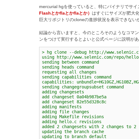
mercurial hgを使っていると、特にバイナリ
Flashとかflaとかflaとか）
はすぐにサイズが肥大化
巨大リポジトリのcloneの進捗状況を表示できな
結論から言いますと、今のところそのようなコマンド
ンをつけて実行するとよいと公式ページに説明があ
> hg clone --debug http://www.selenic.c
using http://www.selenic.com/repo/hello
sending between command
sending heads command
requesting all changes
sending capabilities command
capabilities: unbundle=HG10GZ,HG10BZ,HG
sending changegroupsubset command
adding changesets
add changeset 0a04b987be5a
add changeset 82e55d328c8c
adding manifests
adding file changes
adding Makefile revisions
adding hello.c revisions
added 2 changesets with 2 changes to 2 
updating the branch cache
updating to branch default