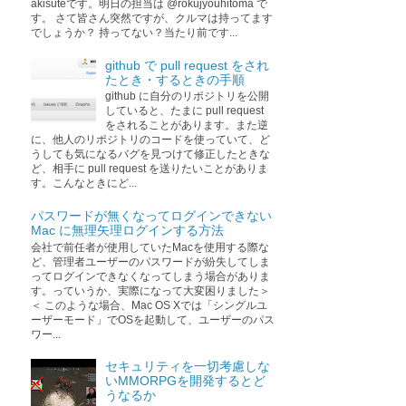
akisuteです。明日の担当は @rokujyouhitoma で
す。 さて皆さん突然ですが、クルマは持ってます
でしょうか？ 持ってない？当たり前です...
github で pull request をされ
たとき・するときの手順
github に自分のリポジトリを公開
していると、たまに pull request
をされることがあります。また逆
に、他人のリポジトリのコードを使っていて、ど
うしても気になるバグを見つけて修正したときな
ど、相手に pull request を送りたいことがありま
す。こんなときにど...
パスワードが無くなってログインできない
Mac に無理矢理ログインする方法
会社で前任者が使用していたMacを使用する際な
ど、管理者ユーザーのパスワードが紛失してしま
ってログインできなくなってしまう場合がありま
す。っていうか、実際になって大変困りました＞
＜ このような場合、Mac OS Xでは「シングルユ
ーザーモード」でOSを起動して、ユーザーのパス
ワー...
セキュリティを一切考慮しな
いMMORPGを開発するとど
うなるか