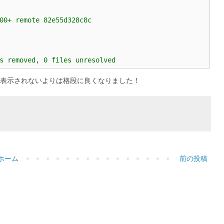
00+ remote 82e55d328c8c
s removed, 0 files unresolved
も表示されないよりは格段に良くなりました！
ホーム
前の投稿