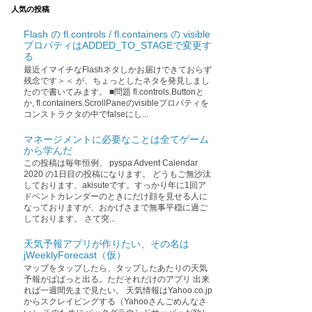
人気の投稿
Flash の fl.controls / fl.containers の visible
プロパティはADDED_TO_STAGEで変更す
る
最近イマイチなFlashネタしかお届けできておらず
残念です＞＜ が、ちょっとしたネタを発見しまし
たので書いてみます。 ■問題 fl.controls.Buttonと
か, fl.containers.ScrollPaneのvisibleプロパティを
コンストラクタの中でfalseにし...
マネージメントに必要なことは全てゲーム
から学んだ
この投稿は毎年恒例、 pyspa Advent Calendar
2020 の1日目の投稿になります。 どうもご無沙汰
しております、akisuteです。すっかり年に1回ア
ドベントカレンダーのときにだけ顔を見せる人に
なっておりますが、おかげさまで無事平穏に過ご
しております。 さて突...
天気予報アプリが作りたい、その名は
jWeeklyForecast（仮）
マップをタップしたら、タップしたあたりの天気
予報がぱぱっと出る。ただそれだけのアプリ 出来
れば一週間先まで見たい。 天気情報はYahoo.co.jp
からスクレイピングする（Yahooさんごめんなさ