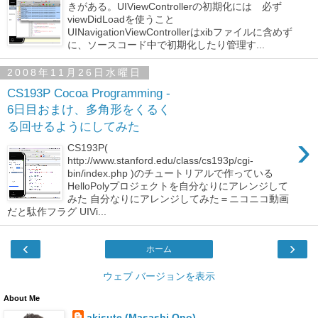
きがある。UIViewControllerの初期化には 必ず
viewDidLoadを使うこと
UINavigationViewControllerはxibファイルに含めず
に、ソースコード中で初期化したり管理す...
2008年11月26日水曜日
CS193P Cocoa Programming -
6日目おまけ、多角形をくるく
る回せるようにしてみた
›
CS193P(
http://www.stanford.edu/class/cs193p/cgi-
bin/index.php )のチュートリアルで作っている
HelloPolyプロジェクトを自分なりにアレンジして
みた 自分なりにアレンジしてみた＝ニコニコ動画
だと駄作フラグ UIVi...
‹
›
ホーム
ウェブ バージョンを表示
About Me
akisute (Masashi Ono)