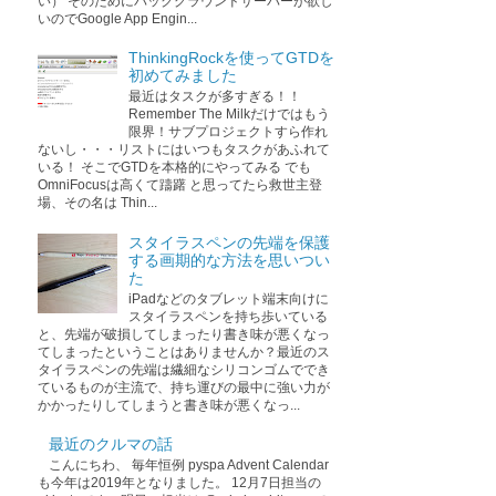
い） そのためにバックグラウンドサーバーが欲し
いのでGoogle App Engin...
ThinkingRockを使ってGTDを
初めてみました
最近はタスクが多すぎる！！
Remember The Milkだけではもう
限界！サブプロジェクトすら作れ
ないし・・・リストにはいつもタスクがあふれて
いる！ そこでGTDを本格的にやってみる でも
OmniFocusは高くて躊躇 と思ってたら救世主登
場、その名は Thin...
スタイラスペンの先端を保護
する画期的な方法を思いつい
た
iPadなどのタブレット端末向けに
スタイラスペンを持ち歩いている
と、先端が破損してしまったり書き味が悪くなっ
てしまったということはありませんか？最近のス
タイラスペンの先端は繊細なシリコンゴムででき
ているものが主流で、持ち運びの最中に強い力が
かかったりしてしまうと書き味が悪くなっ...
最近のクルマの話
こんにちわ、 毎年恒例 pyspa Advent Calendar
も今年は2019年となりました。 12月7日担当の