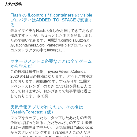
人気の投稿
Flash の fl.controls / fl.containers の visible
プロパティはADDED_TO_STAGEで変更す
る
最近イマイチなFlashネタしかお届けできておらず
残念です＞＜ が、ちょっとしたネタを発見しまし
たので書いてみます。 ■問題 fl.controls.Buttonと
か, fl.containers.ScrollPaneのvisibleプロパティを
コンストラクタの中でfalseにし...
マネージメントに必要なことは全てゲーム
から学んだ
この投稿は毎年恒例、 pyspa Advent Calendar
2020 の1日目の投稿になります。 どうもご無沙汰
しております、akisuteです。すっかり年に1回ア
ドベントカレンダーのときにだけ顔を見せる人に
なっておりますが、おかげさまで無事平穏に過ご
しております。 さて突...
天気予報アプリが作りたい、その名は
jWeeklyForecast（仮）
マップをタップしたら、タップしたあたりの天気
予報がぱぱっと出る。ただそれだけのアプリ 出来
れば一週間先まで見たい。 天気情報はYahoo.co.jp
からスクレイピングする（Yahooさんごめんなさ