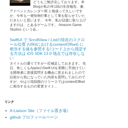
どうもご無沙汰しております。本
Blogが私の年1回の生存報告、兼、
アドベントカレンダー用 と相成って久しいです
が、今年も一発恒例行事として筆を取らせていた
だきたいと思います。 今年、私が話題に取り上げ
ますのは、とあるゲームです。 Amazon Game
Studios という会...
SwiftUI で ScrollView / Listの現在のスクロ
ール位置 (UIKitにおけるcontentOffset) に
相当する値を参照する/コード上から指定す
る方法は iOS SDK 13.0 地点では存在しな
い
タイトルの通りですが一応補足しておきます。 先
日、奇しくもAppleのSwift UIを実際に手掛けてい
る開発者に直接質問する機会に恵まれましたので
以前から気になっていた内容を質問してみたので
すが、やはり現段階のリリースではcontentOffset
に相当するものの変更タイミ...
リンク
A-Liaison Site（ファイル置き場）
github プロフィールページ