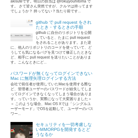
akisuteです。明日の担当は @rokujyouhitoma で
す。 さて皆さん突然ですが、クルマは持ってます
でしょうか？ 持ってない？当たり前です...
github で pull request をされ
たとき・するときの手順
github に自分のリポジトリを公開
していると、たまに pull request
をされることがあります。また逆
に、他人のリポジトリのコードを使っていて、ど
うしても気になるバグを見つけて修正したときな
ど、相手に pull request を送りたいことがありま
す。こんなときにど...
パスワードが無くなってログインできない
Mac に無理矢理ログインする方法
会社で前任者が使用していたMacを使用する際な
ど、管理者ユーザーのパスワードが紛失してしま
ってログインできなくなってしまう場合がありま
す。っていうか、実際になって大変困りました＞
＜ このような場合、Mac OS Xでは「シングルユ
ーザーモード」でOSを起動して、ユーザーのパス
ワー...
セキュリティを一切考慮しな
いMMORPGを開発するとど
うなるか