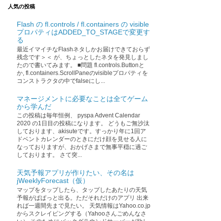
人気の投稿
Flash の fl.controls / fl.containers の visible
プロパティはADDED_TO_STAGEで変更す
る
最近イマイチなFlashネタしかお届けできておらず
残念です＞＜ が、ちょっとしたネタを発見しまし
たので書いてみます。 ■問題 fl.controls.Buttonと
か, fl.containers.ScrollPaneのvisibleプロパティを
コンストラクタの中でfalseにし...
マネージメントに必要なことは全てゲーム
から学んだ
この投稿は毎年恒例、 pyspa Advent Calendar
2020 の1日目の投稿になります。 どうもご無沙汰
しております、akisuteです。すっかり年に1回ア
ドベントカレンダーのときにだけ顔を見せる人に
なっておりますが、おかげさまで無事平穏に過ご
しております。 さて突...
天気予報アプリが作りたい、その名は
jWeeklyForecast（仮）
マップをタップしたら、タップしたあたりの天気
予報がぱぱっと出る。ただそれだけのアプリ 出来
れば一週間先まで見たい。 天気情報はYahoo.co.jp
からスクレイピングする（Yahooさんごめんなさ