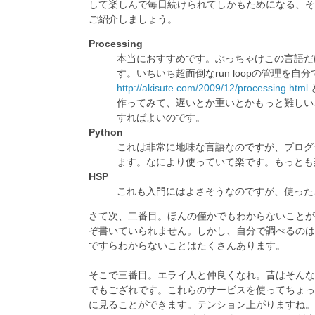
して楽しんで毎日続けられてしかもためになる、そ
ご紹介しましょう。
Processing
本当におすすめです。ぶっちゃけこの言語だ
す。いちいち超面倒なrun loopの管理を
http://akisute.com/2009/12/processing.html
作ってみて、遅いとか重いとかもっと難しいこ
すればよいのです。
Python
これは非常に地味な言語なのですが、プログ
ます。なにより使っていて楽です。もっとも
HSP
これも入門にはよさそうなのですが、使った
さて次、二番目。ほんの僅かでもわからないことが
ぞ書いていられません。しかし、自分で調べるのは大
ですらわからないことはたくさんあります。
そこで三番目。エライ人と仲良くなれ。昔はそんなの絶対不可
でもござれです。これらのサービスを使ってちょっと
に見ることができます。テンション上がりますね。そ