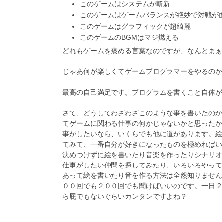
このゲームはシステムが斬新
このゲームはゲームバランスが絶妙で対戦が
このゲームはグラフィックが超綺麗
このゲームのBGMはマジ燃える
どれもゲームを褒める言葉なのですが、なんとまぁ
じゃあ何が楽しくてゲームプログラマーをやるのか
最高の自己満足です。プログラムを書くこと自体が
さて、どうしてわざわざこのような事を書いたのか
てゲームに関わる仕事の何かじゃないかと思ったか
事がしたいなら、いくらでも他に道があります。絵
てみて、一番自分が好きになったものを極めればい
決めつけずに絵を書いたり音楽を作ったりシナリオ
仕事がしたい仲間を探してみたり、いろいろやって
あって絵を書いたり音を作る方法は全然知りませ
００回でも２００回でも聞けばいいのです。一日 2
ら屁でもないぐらいカンタンですよね？