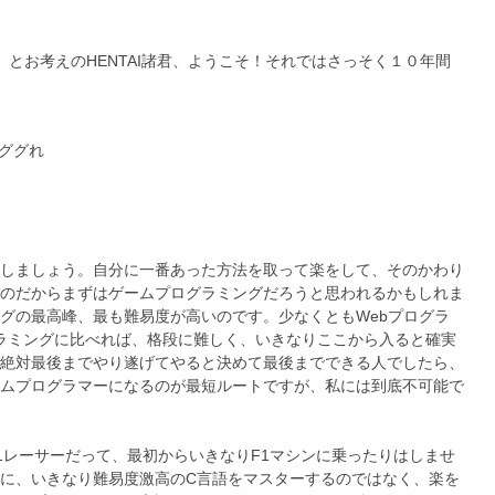
！
とお考えのHENTAI諸君、ようこそ！それではさっそく１０年間
ググれ
しましょう。自分に一番あった方法を取って楽をして、そのかわり
のだからまずはゲームプログラミングだろうと思われるかもしれま
グの最高峰、最も難易度が高いのです。少なくともWebプログラ
でのプログラミングに比べれば、格段に難しく、いきなりここから入ると確実
絶対最後までやり遂げてやると決めて最後までできる人でしたら、
ムプログラマーになるのが最短ルートですが、私には到底不可能で
1レーサーだって、最初からいきなりF1マシンに乗ったりはしませ
に、いきなり難易度激高のC言語をマスターするのではなく、楽を