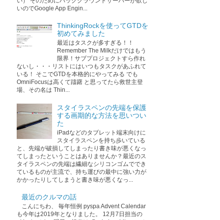
い） そのためにバックグラウンドサーバーが欲し
いのでGoogle App Engin...
ThinkingRockを使ってGTDを
初めてみました
最近はタスクが多すぎる！！
Remember The Milkだけではもう
限界！サブプロジェクトすら作れ
ないし・・・リストにはいつもタスクがあふれて
いる！ そこでGTDを本格的にやってみる でも
OmniFocusは高くて躊躇 と思ってたら救世主登
場、その名は Thin...
スタイラスペンの先端を保護
する画期的な方法を思いつい
た
iPadなどのタブレット端末向けに
スタイラスペンを持ち歩いている
と、先端が破損してしまったり書き味が悪くなっ
てしまったということはありませんか？最近のス
タイラスペンの先端は繊細なシリコンゴムででき
ているものが主流で、持ち運びの最中に強い力が
かかったりしてしまうと書き味が悪くなっ...
最近のクルマの話
こんにちわ、 毎年恒例 pyspa Advent Calendar
も今年は2019年となりました。 12月7日担当の