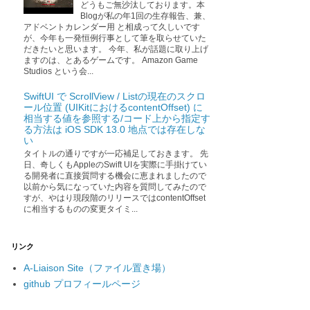
どうもご無沙汰しております。本
Blogが私の年1回の生存報告、兼、
アドベントカレンダー用 と相成って久しいです
が、今年も一発恒例行事として筆を取らせていた
だきたいと思います。 今年、私が話題に取り上げ
ますのは、とあるゲームです。 Amazon Game
Studios という会...
SwiftUI で ScrollView / Listの現在のスクロ
ール位置 (UIKitにおけるcontentOffset) に
相当する値を参照する/コード上から指定す
る方法は iOS SDK 13.0 地点では存在しな
い
タイトルの通りですが一応補足しておきます。 先
日、奇しくもAppleのSwift UIを実際に手掛けてい
る開発者に直接質問する機会に恵まれましたので
以前から気になっていた内容を質問してみたので
すが、やはり現段階のリリースではcontentOffset
に相当するものの変更タイミ...
リンク
A-Liaison Site（ファイル置き場）
github プロフィールページ