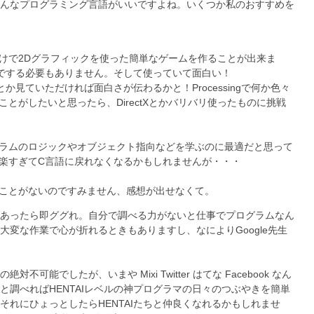
んなプログラミング言語がいいですよね。いくつか私のおすすめを
けで2Dグラフィックを使った簡単なゲームを作ることが出来ま
自分でする必要もありません。そして使っていて面白い！
とか見ていただければ面白さが伝わるかと！Processingで何か色々
とがしたいと思ったら、DirectXとかバリバリ使ったものに挑戦
ラムのロジックやオブジェクト指向などを学ぶのに最適だと思って
楽すぎてC言語に戻れなくなるかもしれませんが・・・
ことがないのですみません、感想が出せなくて。
あったら即ググれ。自分で調べる力がないと仕事でプログラムなん
変な作業で心が折れるときもありますし、なによりGoogle先生
能でしたが、いまや Mixi Twitter はてな Facebook なん
調べればHENTAIレベルの神プログラマの日々のつぶやきを簡単
れにひょっとしたらHENTAIたちと仲良くなれるかもしれませ