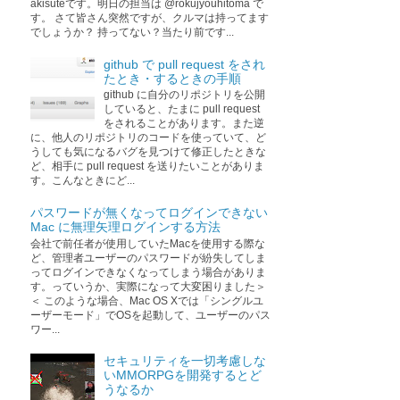
akisuteです。明日の担当は @rokujyouhitoma で
す。 さて皆さん突然ですが、クルマは持ってます
でしょうか？ 持ってない？当たり前です...
github で pull request をされ
たとき・するときの手順
github に自分のリポジトリを公開
していると、たまに pull request
をされることがあります。また逆
に、他人のリポジトリのコードを使っていて、ど
うしても気になるバグを見つけて修正したときな
ど、相手に pull request を送りたいことがありま
す。こんなときにど...
パスワードが無くなってログインできない
Mac に無理矢理ログインする方法
会社で前任者が使用していたMacを使用する際な
ど、管理者ユーザーのパスワードが紛失してしま
ってログインできなくなってしまう場合がありま
す。っていうか、実際になって大変困りました＞
＜ このような場合、Mac OS Xでは「シングルユ
ーザーモード」でOSを起動して、ユーザーのパス
ワー...
セキュリティを一切考慮しな
いMMORPGを開発するとど
うなるか