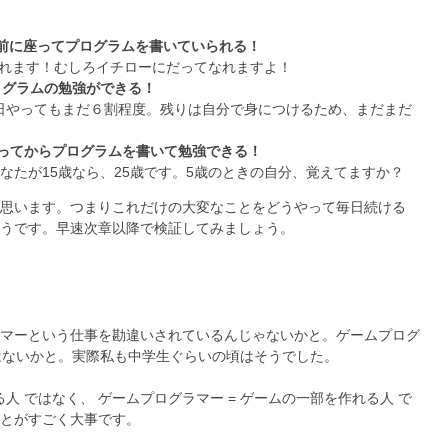
PCの前に座ってプログラムを書いていられる！
れます！むしろイチローにだってなれますよ！
ログラムの勉強ができる！
日やってもまだ６割程度。残りは自分で身につけるため、まだまだ
に帰ってからプログラムを書いて勉強できる！
なたが15歳なら、25歳です。5歳のときの自分、覚えてますか？
思います。つまりこれだけの大変なことをどうやって毎日続ける
うです。早速次章以降で検証してみましょう。
マーという仕事を勘違いされているんじゃないかと。ゲームプログ
ではないかと。実際私も中学生ぐらいの頃はそうでした。
る人 ではなく、 ゲームプログラマー = ゲームの一部を作れる人 で
とがすごく大事です。